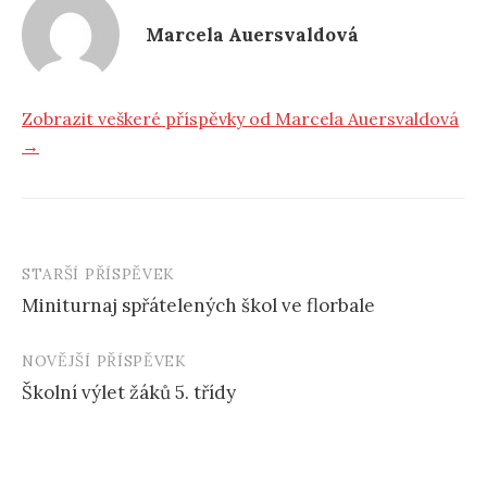
Marcela Auersvaldová
Zobrazit veškeré příspěvky od Marcela Auersvaldová
→
STARŠÍ PŘÍSPĚVEK
Miniturnaj spřátelených škol ve florbale
N
NOVĚJŠÍ PŘÍSPĚVEK
a
Školní výlet žáků 5. třídy
v
i