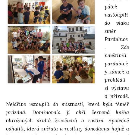
pátek
d
nastoupili
do vlaku
á
směr
Pardubice
v
. Zde
navštívili
á
pardubick
ý zámek a
n
prohlédli
si výstavu
í
o přírodě.
Nejdříve vstoupili do místnosti, která byla téměř
prázdná. Dominovala jí obří červená kniha
ohrožených druhů živočichů a rostlin. Společně
odhalili, která zvířata a rostliny donedávna hojně a