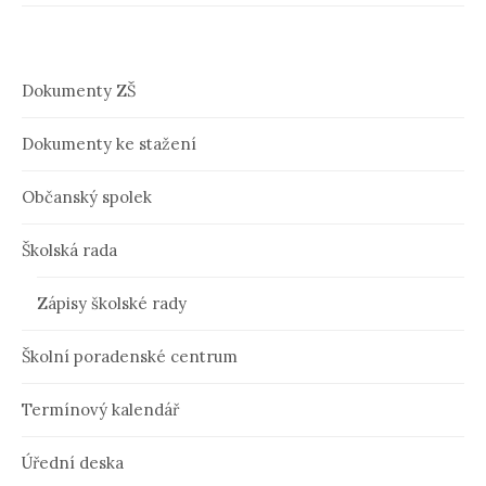
g
a
c
Dokumenty ZŠ
e
Dokumenty ke stažení
p
ř
Občanský spolek
í
Školská rada
s
p
Zápisy školské rady
ě
Školní poradenské centrum
v
Termínový kalendář
k
u
Úřední deska