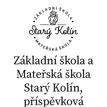
P
ř
e
j
í
t
k
o
b
Základní škola a
s
a
Mateřská škola
h
u
Starý Kolín,
w
e
příspěvková
b
u