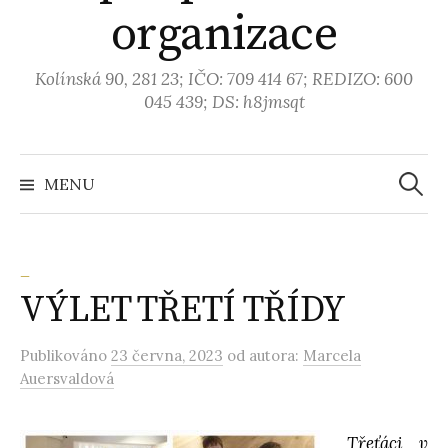
organizace
Kolínská 90, 281 23; IČO: 709 414 67; REDIZO: 600
045 439; DS: h8jmsqt
MENU
V
y
_
VÝLET TŘETÍ TŘÍDY
h
Publikováno
23 června, 2023
od autora:
Marcela
l
Auersvaldová
e
Třeťáci v