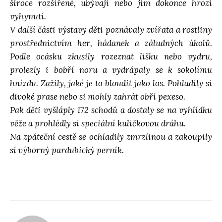
široce rozšířené, ubývají nebo jim dokonce hrozí
vyhynutí.
V další části výstavy děti poznávaly zvířata a rostliny
prostřednictvím her, hádanek a záludných úkolů.
Podle ocásku zkusily rozeznat lišku nebo vydru,
prolezly i bobří noru a vydrápaly se k sokolímu
hnízdu. Zažily, jaké je to bloudit jako los. Pohladily si
divoké prase nebo si mohly zahrát obří pexeso.
Pak děti vyšláply 172 schodů a dostaly se na vyhlídku
věže a prohlédly si speciální kuličkovou dráhu.
Na zpáteční cestě se ochladily zmrzlinou a zakoupily
si výborný pardubický perník.