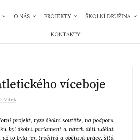
O NÁS
PROJEKTY
ŠKOLNÍ DRUŽINA
KONTAKTY
atletického víceboje
k Vítek
lotní projekt, ryze školní soutěže, na podporu
tku byl školní parlament a návrh dětí udělat
k už to byla jen trpělivá a obětavá práce, šitá