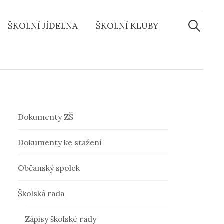
ŠKOLNÍ JÍDELNA
ŠKOLNÍ KLUBY
V
y
h
l
Dokumenty ZŠ
e
Dokumenty ke stažení
Občanský spolek
d
Školská rada
á
Zápisy školské rady