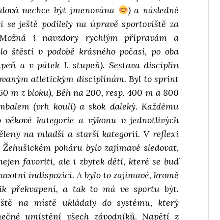
kalová nechce být jmenována
) a následné
i se ještě podílely na úpravě sportoviště za
 Možná i navzdory rychlým přípravám a
o štěstí v podobě krásného počasí, po oba
upeň a v pátek I. stupeň). Sestava disciplín
ovaným atletickým disciplínám. Byl to sprint
 60 m z bloku), Běh na 200, resp. 400 m a 800
nbalem (vrh koulí) a skok daleký. Každému
o věkové kategorie a výkonu v jednotlivých
ěleny na mladší a starší kategorii. V reflexi
 Žehušickém poháru bylo zajímavé sledovat,
jen favoriti, ale i zbytek dětí, které se buď
votní indispozici. A bylo to zajímavé, kromě
lik překvapení, a tak to má ve sportu být.
ještě na místě ukládaly do systému, který
ečné umístění všech závodníků. Napětí z