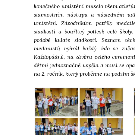
konečného umístění muselo všem atletům 
slavnostním nástupu a následném udíl
umístění. Závodníkům patřily medaile
sladkostí a bouřlivý potlesk celé škol
podobě kulaté sladkosti. Seznam těc
medailistů vyhrál každý, kdo se zúčas
Každopádně, na závěru celého ceremoniá
dětmi jednoznačně uspěla a musí se opa
na 2. ročník, který proběhne na podzim š