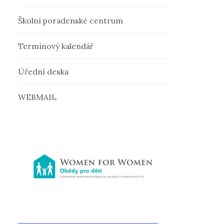
v
Školní poradenské centrum
á
Termínový kalendář
n
Úřední deska
í
WEBMAIL