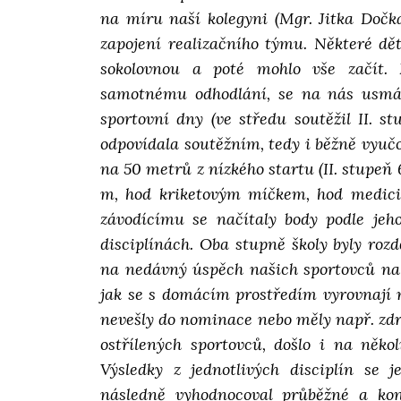
na míru naší kolegyni (Mgr. Jitka Doč
zapojení realizačního týmu. Některé dět
sokolovnou a poté mohlo vše začít.
samotnému odhodlání, se na nás usmál
sportovní dny (ve středu soutěžil II. st
odpovídala soutěžním, tedy i běžně vyuč
na 50 metrů z nízkého startu (II. stupeň
m, hod kriketovým míčkem, hod medici
závodícímu se načítaly body podle jeh
disciplínách. Oba stupně školy byly rozd
na nedávný úspěch našich sportovců na
jak se s domácím prostředím vyrovnají ne
nevešly do nominace nebo měly např. zdra
ostřílených sportovců, došlo i na něko
Výsledky z jednotlivých disciplín se 
následně vyhodnocoval průběžné a kon