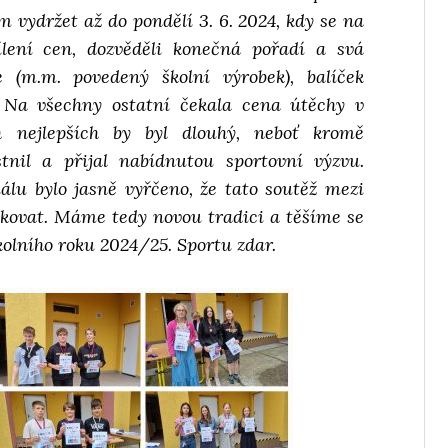
vydržet až do pondělí 3. 6. 2024, kdy se na
ení cen, dozvěděli konečná pořadí a svá
 (m.m. povedený školní výrobek), balíček
y. Na všechny ostatní čekala cena útěchy v
h nejlepších by byl dlouhý, neboť kromě
tnil a přijal nabídnutou sportovní výzvu.
lu bylo jasně vyřčeno, že tato soutěž mezi
kovat. Máme tedy novou tradici a těšíme se
kolního roku 2024/25. Sportu zdar.