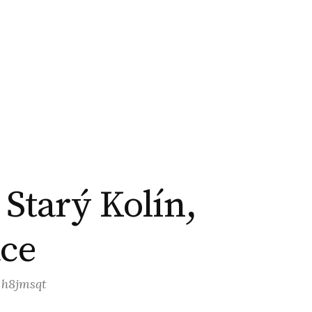
 Starý Kolín,
ace
: h8jmsqt