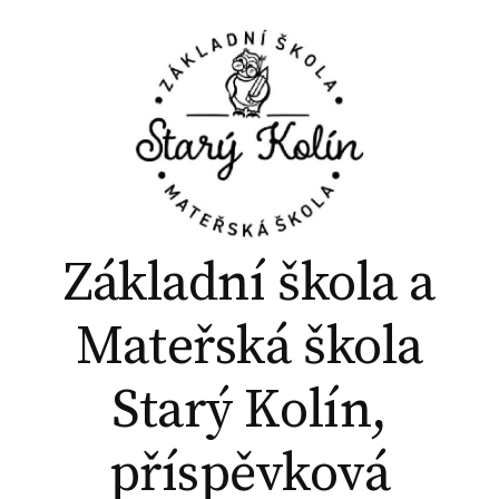
P
ř
e
j
í
t
k
o
b
Základní škola a
s
a
Mateřská škola
h
u
Starý Kolín,
w
e
příspěvková
b
u