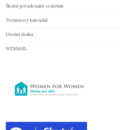
ě
Školní poradenské centrum
v
Termínový kalendář
k
u
Úřední deska
WEBMAIL