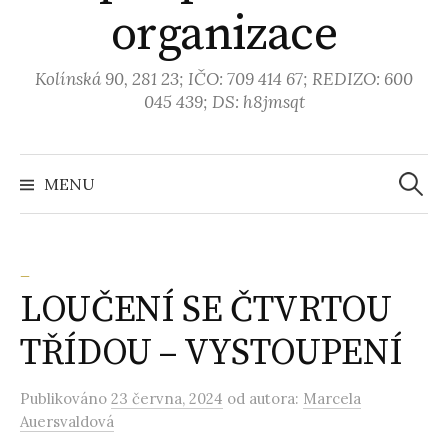
organizace
Kolínská 90, 281 23; IČO: 709 414 67; REDIZO: 600
045 439; DS: h8jmsqt
MENU
V
y
_
LOUČENÍ SE ČTVRTOU
h
TŘÍDOU – VYSTOUPENÍ
l
Publikováno
23 června, 2024
od autora:
Marcela
e
Auersvaldová