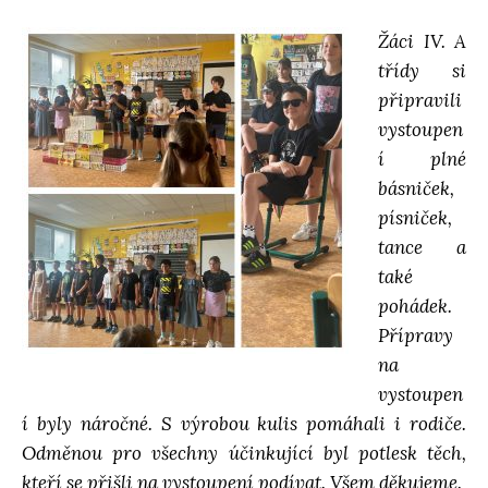
d
Žáci IV. A
třídy si
á
připravili
vystoupen
v
í plné
básniček,
písniček,
á
tance a
také
n
pohádek.
Přípravy
í
na
vystoupen
í byly náročné. S výrobou kulis pomáhali i rodiče.
Odměnou pro všechny účinkující byl potlesk těch,
kteří se přišli na vystoupení podívat. Všem děkujeme.