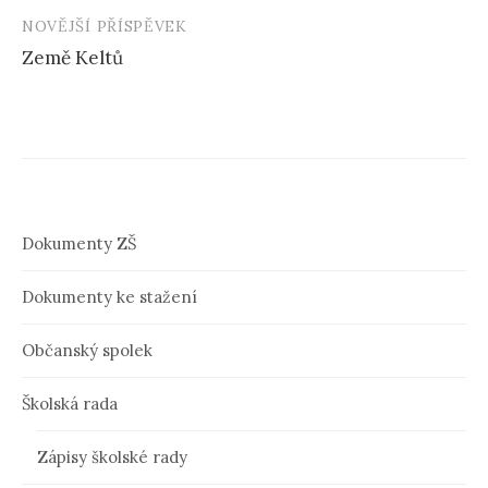
N
NOVĚJŠÍ PŘÍSPĚVEK
a
Země Keltů
v
i
g
a
c
Dokumenty ZŠ
e
Dokumenty ke stažení
p
ř
Občanský spolek
í
Školská rada
s
p
Zápisy školské rady