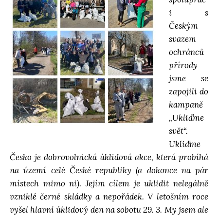
i s
d
Českým
svazem
á
ochránců
přírody
v
jsme se
zapojili do
á
kampaně
„Ukliďme
n
svět“.
Ukliďme
í
Česko
je dobrovolnická úklidová akce, která probíhá
na území celé České republiky (a dokonce na pár
místech mimo ni). Jejím cílem je uklidit nelegálně
vzniklé černé skládky a nepořádek. V letošním roce
vyšel hlavní úklidový den na sobotu 29. 3. My jsem ale