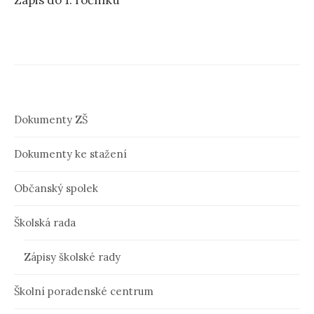
Zápis do 1. ročníku
v
i
g
a
c
Dokumenty ZŠ
e
Dokumenty ke stažení
p
ř
Občanský spolek
í
Školská rada
s
p
Zápisy školské rady
ě
Školní poradenské centrum
v