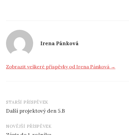
Irena Pánková
Zobrazit veškeré příspěvky od Irena Pánková →
STARŠÍ PŘÍSPĚVEK
Další projektový den 5.B
N
NOVĚJŠÍ PŘÍSPĚVEK
a