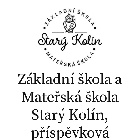
P
ř
e
j
í
t
k
o
b
Základní škola a
s
a
Mateřská škola
h
u
Starý Kolín,
w
e
příspěvková
b
u