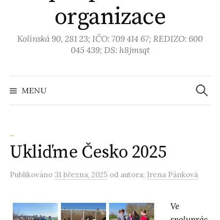
organizace
Kolínská 90, 281 23; IČO: 709 414 67; REDIZO: 600
045 439; DS: h8jmsqt
MENU
V
y
_
Ukliďme Česko 2025
h
Publikováno
31 března, 2025
od autora:
Irena Pánková
l
e
Ve
spoluprác