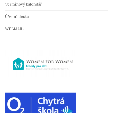
Termínový kalendář
k
u
Úřední deska
WEBMAIL