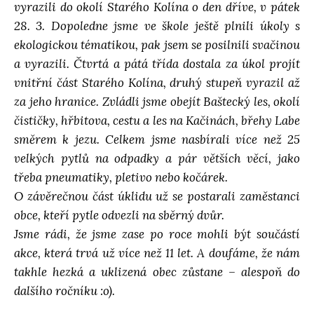
vyrazili do okolí Starého Kolína o den dříve, v pátek
28. 3. Dopoledne jsme ve škole ještě plnili úkoly s
ekologickou tématikou, pak jsem se posilnili svačinou
a vyrazili. Čtvrtá a pátá třída dostala za úkol projít
vnitřní část Starého Kolína, druhý stupeň vyrazil až
za jeho hranice. Zvládli jsme obejít Baštecký les, okolí
čističky, hřbitova, cestu a les na Kačinách, břehy Labe
směrem k jezu. Celkem jsme nasbírali více než 25
velkých pytlů na odpadky a pár větších věcí, jako
třeba pneumatiky, pletivo nebo kočárek.
O závěrečnou část úklidu už se postarali zaměstanci
obce, kteří pytle odvezli na sběrný dvůr.
Jsme rádi, že jsme zase po roce mohli být součástí
akce, která trvá už více než 11 let. A doufáme, že nám
takhle hezká a uklizená obec zůstane – alespoň do
dalšího ročníku :o).