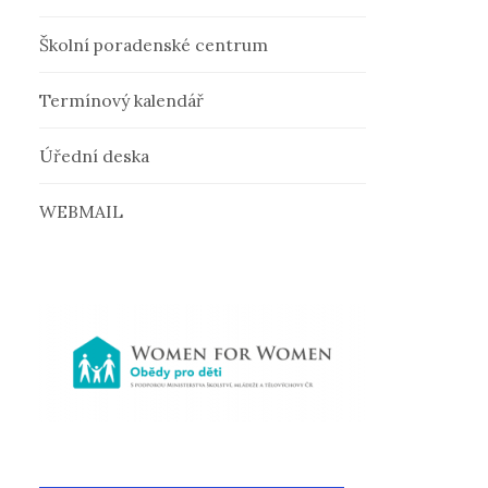
v
Školní poradenské centrum
á
Termínový kalendář
n
Úřední deska
í
WEBMAIL