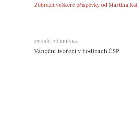
Zobrazit veškeré příspěvky od Martina Ka
STARŠÍ PŘÍSPĚVEK
Vánoční tvoření v hodinách ČSP
N
a
v
i
g
a
c