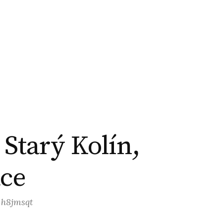
 Starý Kolín,
ace
: h8jmsqt