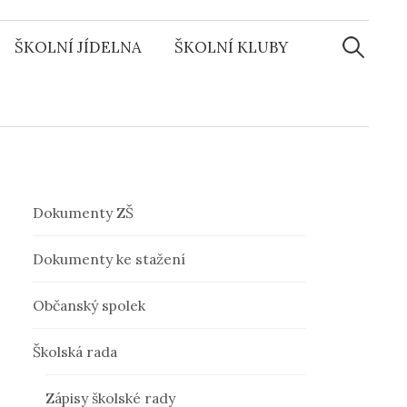
ŠKOLNÍ JÍDELNA
ŠKOLNÍ KLUBY
V
y
h
l
Dokumenty ZŠ
e
Dokumenty ke stažení
Občanský spolek
d
Školská rada
á
Zápisy školské rady