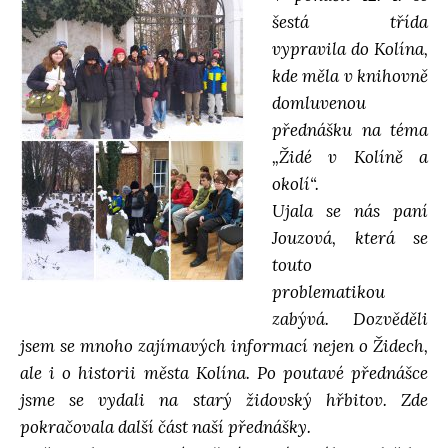
šestá třída
d
vypravila do Kolína,
kde měla v knihovně
á
domluvenou
přednášku na téma
v
„Židé v Kolíně a
okolí“.
á
Ujala se nás paní
Jouzová, která se
n
touto
problematikou
í
zabývá. Dozvěděli
jsem se mnoho zajímavých informací nejen o Židech,
ale i o historii města Kolína. Po poutavé přednášce
jsme se vydali na starý židovský hřbitov. Zde
pokračovala další část naší přednášky.