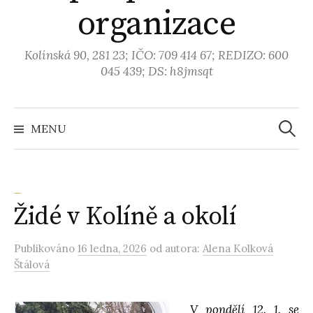
organizace
Kolínská 90, 281 23; IČO: 709 414 67; REDIZO: 600
045 439; DS: h8jmsqt
MENU
V
y
_
Židé v Kolíně a okolí
h
Publikováno
16 ledna, 2026
od autora:
Alena Kolková
l
Štálová
e
V pondělí 12. 1. se