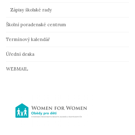
p
Zápisy školské rady
ě
v
Školní poradenské centrum
k
Termínový kalendář
u
Úřední deska
WEBMAIL