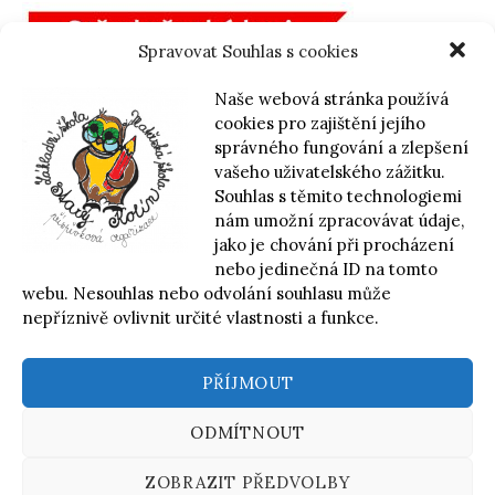
Spravovat Souhlas s cookies
Naše webová stránka používá
cookies pro zajištění jejího
správného fungování a zlepšení
vašeho uživatelského zážitku.
Souhlas s těmito technologiemi
nám umožní zpracovávat údaje,
jako je chování při procházení
nebo jedinečná ID na tomto
webu. Nesouhlas nebo odvolání souhlasu může
nepříznivě ovlivnit určité vlastnosti a funkce.
PŘÍJMOUT
© 2026
Základní škola a Mateřská škola Starý Kolín,
příspěvková organizace
ODMÍTNOUT
|
Používá
WordPress
(v češtině)
Šablona:
Graphy
od
ZOBRAZIT PŘEDVOLBY
Themegraphy