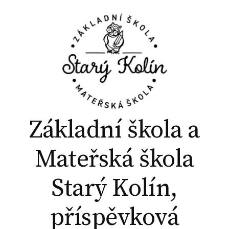
P
ř
e
j
í
t
k
o
b
Základní škola a
s
a
Mateřská škola
h
u
Starý Kolín,
w
e
příspěvková
b
u