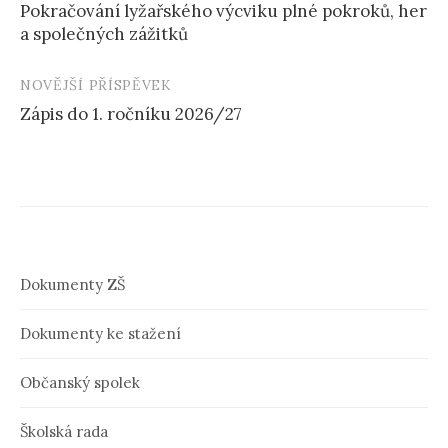
Pokračování lyžařského výcviku plné pokroků, her
a společných zážitků
N
a
NOVĚJŠÍ PŘÍSPĚVEK
v
Zápis do 1. ročníku 2026/27
i
g
a
c
e
Dokumenty ZŠ
p
Dokumenty ke stažení
ř
Občanský spolek
í
s
Školská rada