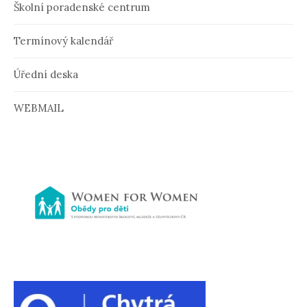
ě
Školní poradenské centrum
v
Termínový kalendář
k
u
Úřední deska
WEBMAIL