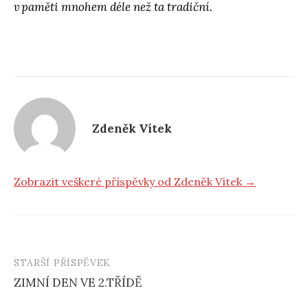
v paměti mnohem déle než ta tradiční.
Zdeněk Vítek
Zobrazit veškeré příspěvky od Zdeněk Vítek →
STARŠÍ PŘÍSPĚVEK
ZIMNÍ DEN VE 2.TŘÍDĚ
N