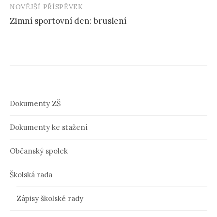
NOVĚJŠÍ PŘÍSPĚVEK
a
Zimní sportovní den: bruslení
v
i
g
a
c
Dokumenty ZŠ
e
Dokumenty ke stažení
p
ř
Občanský spolek
í
Školská rada
s
p
Zápisy školské rady