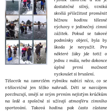
dostatečně silný, vzniká
d
skvělá příležitost proměnit
běžnou hodinu tělesné
á
výchovy v jedinečný zimní
zážitek. Pokud se takové
v
podmínky objeví, byla by
škoda je nevyužít. Pro
á
některé žáky jde totiž o
jednu z mála, nebo dokonce
n
úplně první možnost
vyzkoušet si bruslení.
í
Tělocvik na zamrzlém rybníku nabízí něco, co se
v tělocvičně jen těžko nahradí. Děti se navzájem
povzbuzují, smějí se svým prvním nejistým krůčkům
na ledě a společně si užívají atmosféru zimního
sportování. Taková hodina pak často zůstane