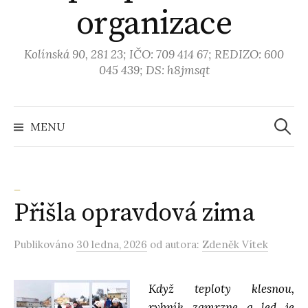
organizace
Kolínská 90, 281 23; IČO: 709 414 67; REDIZO: 600
045 439; DS: h8jmsqt
MENU
V
y
_
Přišla opravdová zima
h
Publikováno
30 ledna, 2026
od autora:
Zdeněk Vítek
l
e
Když teploty klesnou,
rybník zamrzne a led je