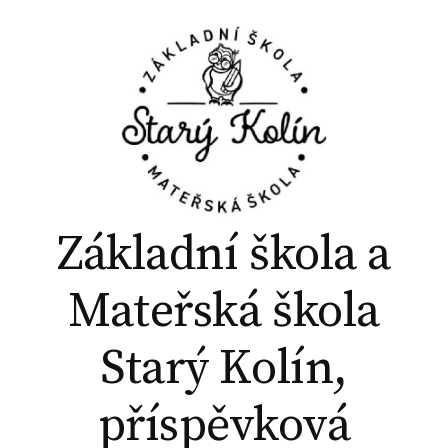
P
ř
e
j
í
t
k
o
b
Základní škola a
s
a
Mateřská škola
h
u
Starý Kolín,
w
e
příspěvková
b
u