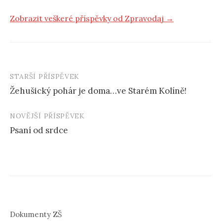
Zobrazit veškeré příspěvky od Zpravodaj →
STARŠÍ PŘÍSPĚVEK
Žehušický pohár je doma…ve Starém Kolíně!
N
NOVĚJŠÍ PŘÍSPĚVEK
a
Psaní od srdce
v
i
g
a
c
Dokumenty ZŠ