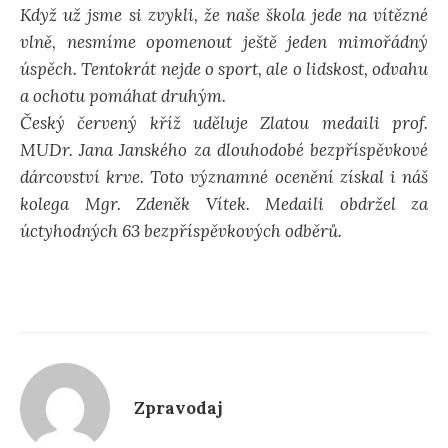
Když už jsme si zvykli, že naše škola jede na vítězné
d
vlně, nesmíme opomenout ještě jeden mimořádný
úspěch. Tentokrát nejde o sport, ale o lidskost, odvahu
á
a ochotu pomáhat druhým.
Český červený kříž uděluje Zlatou medaili prof.
v
MUDr. Jana Janského za dlouhodobé bezpříspěvkové
dárcovství krve. Toto významné ocenění získal i náš
á
kolega Mgr. Zdeněk Vítek. Medaili obdržel za
úctyhodných 63 bezpříspěvkových odběrů.
n
í
Zpravodaj