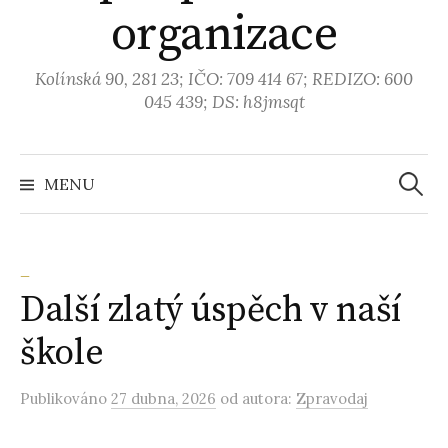
organizace
Kolínská 90, 281 23; IČO: 709 414 67; REDIZO: 600
045 439; DS: h8jmsqt
MENU
V
y
_
Další zlatý úspěch v naší
h
škole
l
Publikováno
27 dubna, 2026
od autora:
Zpravodaj
e