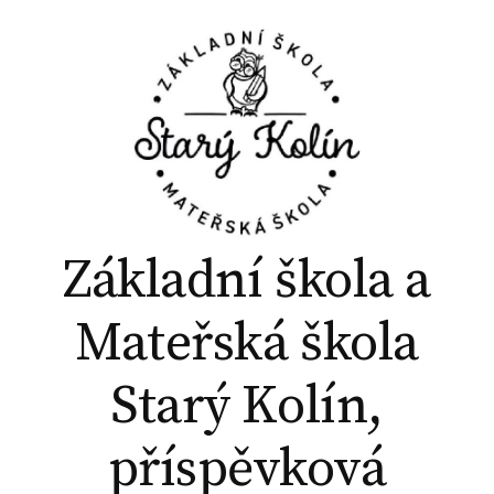
P
ř
e
j
í
t
k
o
b
Základní škola a
s
a
Mateřská škola
h
u
Starý Kolín,
w
e
příspěvková
b
u