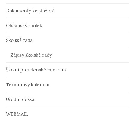
e
Dokumenty ke stažení
p
ř
Občanský spolek
í
Školská rada
s
p
Zápisy školské rady
ě
Školní poradenské centrum
v
Termínový kalendář
k
u
Úřední deska
WEBMAIL