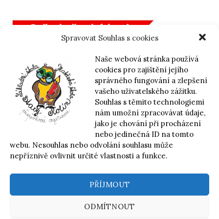
Spravovat Souhlas s cookies
Naše webová stránka používá
cookies pro zajištění jejího
správného fungování a zlepšení
vašeho uživatelského zážitku.
Souhlas s těmito technologiemi
nám umožní zpracovávat údaje,
jako je chování při procházení
nebo jedinečná ID na tomto
webu. Nesouhlas nebo odvolání souhlasu může
nepříznivě ovlivnit určité vlastnosti a funkce.
PŘÍJMOUT
© 2026
Základní škola a Mateřská škola Starý Kolín,
příspěvková organizace
ODMÍTNOUT
|