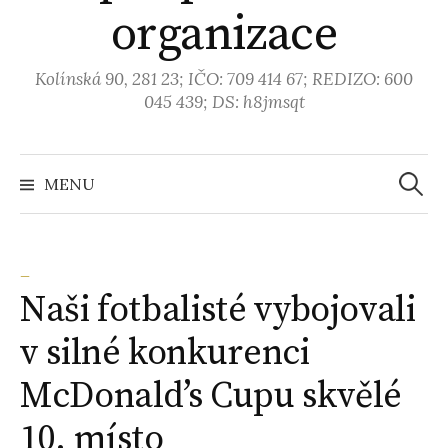
organizace
Kolínská 90, 281 23; IČO: 709 414 67; REDIZO: 600
045 439; DS: h8jmsqt
MENU
V
y
_
Naši fotbalisté vybojovali
h
v silné konkurenci
l
McDonald’s Cupu skvělé
e
10. místo