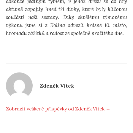
dokonce jediným týmem, v jehož dresu se do hry
aktivně zapojily hned tři dívky, které byly klíčovou
součástí naší sestavy. Díky skvělému týmovému
výkonu jsme si z Kolína odvezli krásné 10. místo,
hromadu zážitků a radost ze společně prožitého dne.
Zdeněk Vítek
Zobrazit veškeré příspěvky od Zdeněk Vítek →