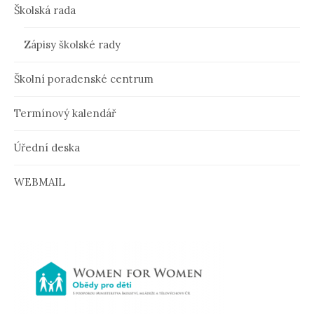
Školská rada
s
p
Zápisy školské rady
ě
Školní poradenské centrum
v
Termínový kalendář
k
u
Úřední deska
WEBMAIL