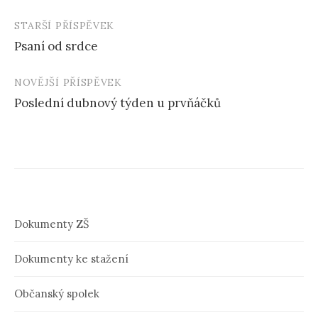
STARŠÍ PŘÍSPĚVEK
Psaní od srdce
N
NOVĚJŠÍ PŘÍSPĚVEK
a
Poslední dubnový týden u prvňáčků
v
i
g
a
c
Dokumenty ZŠ
e
Dokumenty ke stažení
p
ř
Občanský spolek
í