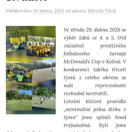
d
Publikováno
30 dubna, 2026
od autora:
Zdeněk Vítek
á
Ve středu 29. dubna 2026 se
výběr žáků ze 4. a 5. tříd
v
zúčastnil prestižního
fotbalového turnaje
á
McDonald’s Cup v Kolíně. V
konkurenci takřka třiceti
n
týmů z celého okresu se
naši reprezentanti
rozhodně neztratili.
í
Letošní klíčové pravidlo
„minimálně jedna dívka v
týmu“ jsme splnili hned
trojnásobně. Byli jsme