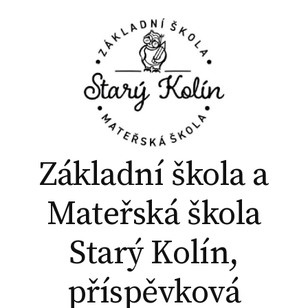
P
ř
e
j
í
t
k
o
b
Základní škola a
s
a
Mateřská škola
h
u
Starý Kolín,
w
e
příspěvková
b
u