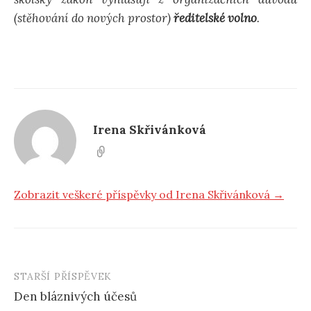
(stěhování do nových prostor)
ředitelské volno
.
d
á
v
Irena Skřivánková
á
n
Zobrazit veškeré příspěvky od Irena Skřivánková →
í
STARŠÍ PŘÍSPĚVEK
Den bláznivých účesů