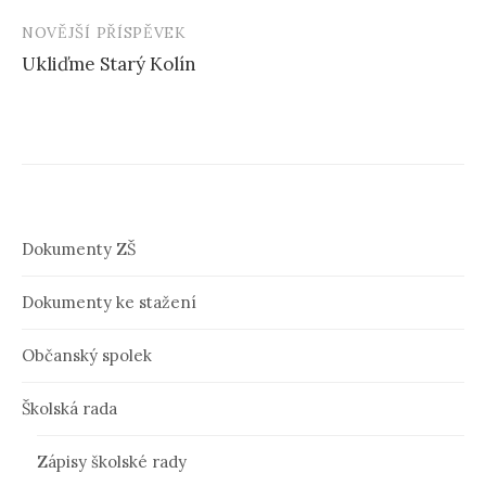
N
NOVĚJŠÍ PŘÍSPĚVEK
a
Ukliďme Starý Kolín
v
i
g
a
c
Dokumenty ZŠ
e
Dokumenty ke stažení
p
ř
Občanský spolek
í
Školská rada
s
p
Zápisy školské rady