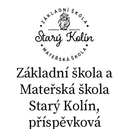
P
ř
e
j
í
t
k
o
b
Základní škola a
s
a
Mateřská škola
h
u
Starý Kolín,
w
e
příspěvková
b
u