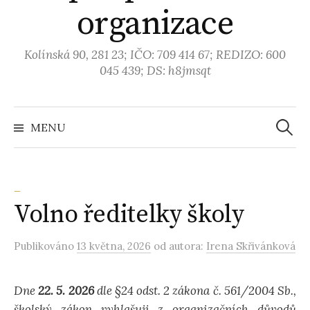
organizace
Kolínská 90, 281 23; IČO: 709 414 67; REDIZO: 600
045 439; DS: h8jmsqt
MENU
V
y
_
Volno ředitelky školy
h
Publikováno
13 května, 2026
od autora:
Irena Skřivánková
l
e
Dne
22. 5. 2026
dle §24 odst. 2 zákona č. 561/2004 Sb.,
školský zákon vyhlašuji z organizačních důvodů