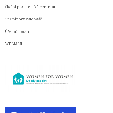
ě
Školní poradenské centrum
v
Termínový kalendář
k
u
Úřední deska
WEBMAIL