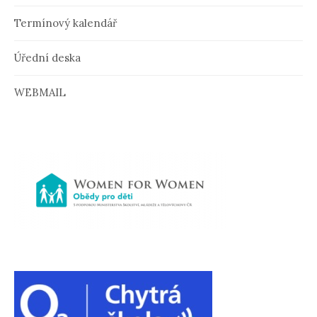
v
Termínový kalendář
k
u
Úřední deska
WEBMAIL