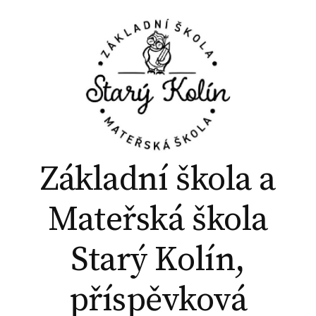
P
ř
e
j
í
t
k
o
b
Základní škola a
s
a
Mateřská škola
h
u
Starý Kolín,
w
e
příspěvková
b
u