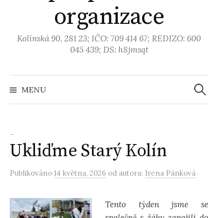
organizace
Kolínská 90, 281 23; IČO: 709 414 67; REDIZO: 600
045 439; DS: h8jmsqt
MENU
V
y
_
Ukliďme Starý Kolín
h
Publikováno
14 května, 2026
od autora:
Irena Pánková
l
e
Tento týden jsme se
společně s žáky zapojili do