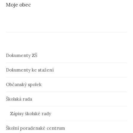
a
Moje obec
v
i
g
a
c
Dokumenty ZŠ
e
Dokumenty ke stažení
p
ř
Občanský spolek
í
Školská rada
s
p
Zápisy školské rady
ě
Školní poradenské centrum