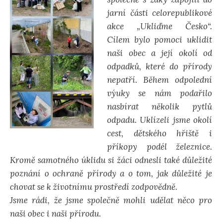
jarní části celorepublikové
d
akce „Ukliďme Česko“.
Cílem bylo pomoci uklidit
á
naši obec a její okolí od
odpadků, které do přírody
v
nepatří. Během odpolední
výuky se nám podařilo
á
nasbírat několik pytlů
odpadu. Uklízeli jsme okolí
n
cest, dětského hřiště i
příkopy podél železnice.
í
Kromě samotného úklidu si žáci odnesli také důležité
poznání o ochraně přírody a o tom, jak důležité je
chovat se k životnímu prostředí zodpovědně.
Jsme rádi, že jsme společně mohli udělat něco pro
naši obec i naši přírodu.