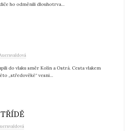
iče ho odměnili dlouhotrva...
Auersvaldová
upili do vlaku směr Kolín a Ostrá. Cesta vlakem
éto „středověké“ vesni...
 TŘÍDĚ
uersvaldová