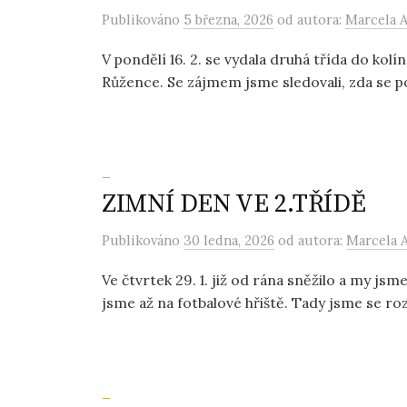
Publikováno
5 března, 2026
od autora:
Marcela 
V pondělí 16. 2. se vydala druhá třída do kolí
Růžence. Se zájmem jsme sledovali, zda se pod
_
ZIMNÍ DEN VE 2.TŘÍDĚ
Publikováno
30 ledna, 2026
od autora:
Marcela 
Ve čtvrtek 29. 1. již od rána sněžilo a my js
jsme až na fotbalové hřiště. Tady jsme se rozdě
_