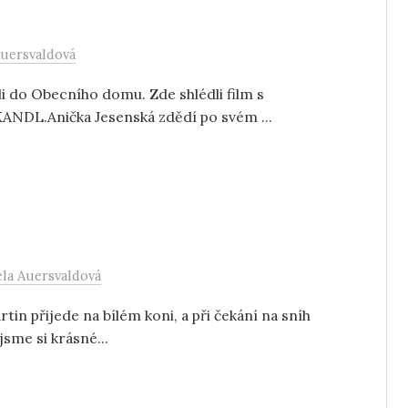
uersvaldová
ali do Obecního domu. Zde shlédli film s
NDL.Anička Jesenská zdědí po svém ...
la Auersvaldová
artin přijede na bílém koni, a při čekání na sníh
jsme si krásné...