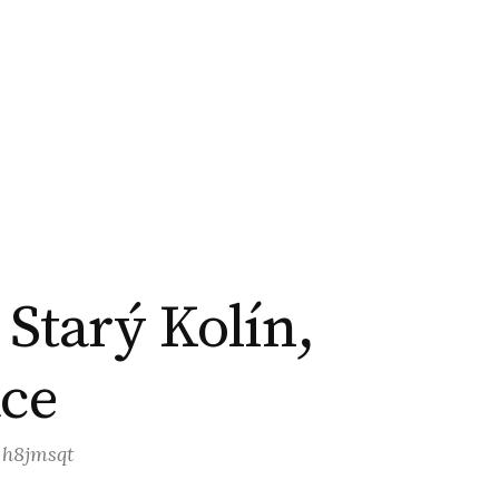
 Starý Kolín,
ace
: h8jmsqt