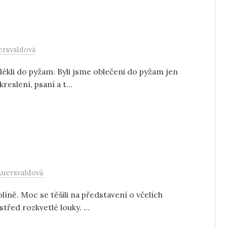
ersvaldová
blékli do pyžam. Byli jsme oblečeni do pyžam jen
reslení, psaní a t...
Auersvaldová
olíně. Moc se těšili na představení o včelích
třed rozkvetlé louky. ...