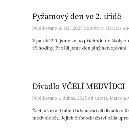
_
Pyžamový den ve 2. třídě
Publikováno
16 září, 2025
od autora:
Marcela Au
V pátek 12.9. jsme se po příchodu do školy o
tři hodiny. Prožili jsme den plný her, zpívání, k
_
Divadlo VČELÍ MEDVÍDCI
Publikováno
11 dubna, 2025
od autora:
Marcela 
Žáci první a druhé třídy navštívili divadlo v K
medvídcích.. Jejich dobrodružství ožila upros