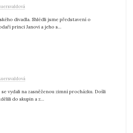
Auersvaldová
nského divadla. Shlédli jsme představení o
aří princi Janovi a jeho s...
Auersvaldová
me se vydali na zasněženou zimní procházku. Došli
lili do skupin a z...