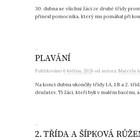
30. dubna se všichni žáci ze druhé třídy prom
přinesl pomocníka, který mu pomáhal při kouzl
_
PLAVÁNÍ
Publikováno
6 května, 2026
od autora:
Marcela A
Na konci dubna ukončily třídy 1.A, 1.B a 2. tří
družstev. Ti žáci, kteří byli v malém bazénu, se
_
2. TŘÍDA A ŠÍPKOVÁ RŮŽ