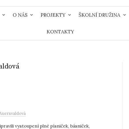
O NÁS
PROJEKTY
ŠKOLNÍ DRUŽINA
KONTAKTY
aldová
Auersvaldová
pravili vystoupení plné písniček, básniček,