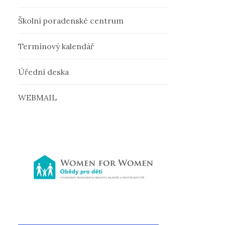
v
Školní poradenské centrum
á
Termínový kalendář
n
Úřední deska
í
WEBMAIL