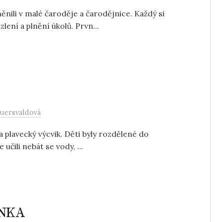
ěnili v malé čaroděje a čarodějnice. Každý si
ení a plnění úkolů. Prvn...
uersvaldová
da plavecký výcvik. Děti byly rozdělené do
 učili nebát se vody, ...
ENKA