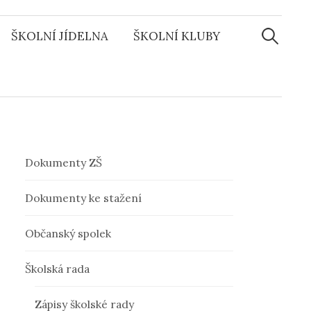
ŠKOLNÍ JÍDELNA
ŠKOLNÍ KLUBY
V
y
h
l
Dokumenty ZŠ
e
Dokumenty ke stažení
Občanský spolek
d
Školská rada
á
Zápisy školské rady