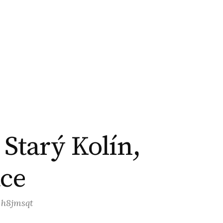
 Starý Kolín,
ace
: h8jmsqt