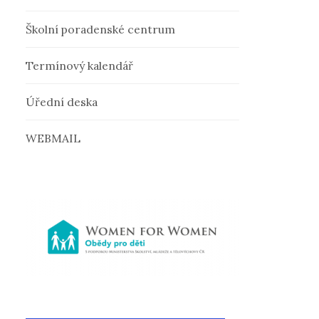
v
Školní poradenské centrum
á
Termínový kalendář
n
Úřední deska
í
WEBMAIL