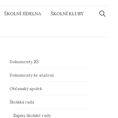
ŠKOLNÍ JÍDELNA
ŠKOLNÍ KLUBY
V
y
h
l
Dokumenty ZŠ
e
Dokumenty ke stažení
Občanský spolek
d
Školská rada
á
Zápisy školské rady