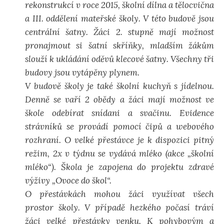
rekonstrukcí v roce 2015, školní dílna a tělocvična
a III. oddělení mateřské školy. V této budově jsou
centrální šatny. Žáci 2. stupně mají možnost
pronajmout si šatní skříňky, mladším žákům
slouží k ukládání oděvů klecové šatny. Všechny tři
budovy jsou vytápěny plynem.
V budově školy je také školní kuchyň s jídelnou.
Denně se vaří 2 obědy a žáci mají možnost ve
škole odebírat snídani a svačinu. Evidence
strávníků se provádí pomocí čipů a webového
rozhraní. O velké přestávce je k dispozici pitný
režim, 2x v týdnu se vydává mléko (akce „školní
mléko“). Škola je zapojena do projektu zdravé
výživy „Ovoce do škol“.
O přestávkách mohou žáci využívat všech
prostor školy. V případě hezkého počasí tráví
žáci velké přestávky venku. K pohybovým a