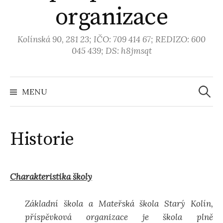
organizace
Kolínská 90, 281 23; IČO: 709 414 67; REDIZO: 600
045 439; DS: h8jmsqt
MENU
V
y
Historie
h
Charakteristika školy
l
Základní škola a Mateřská škola Starý Kolín,
e
příspěvková organizace je škola plně