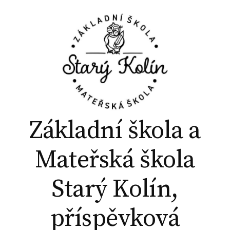
P
ř
e
j
í
t
k
o
b
Základní škola a
s
a
Mateřská škola
h
u
Starý Kolín,
w
e
příspěvková
b
u