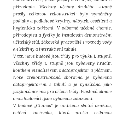
přírodopis. Všechny učebny druhého stupně
prošly celkovou rekonstrukcí: byly vyměněny
podlahy a podlahové krytiny, nábytek, osvětlení a
hygienická zařízení. V odborné učebně chemie,
přírodopisu a fyziky je instalován demonstrační
učitelský stůl, žákovská pracoviště s rozvody vody
a elektřiny a interaktivní tabule.
V tzv. nové budově jsou třídy pro výuku 1. stupně.
Všechny třídy 1. stupně jsou vybaveny hracím
koutkem vizualizérem s dataprojektor a plátnem.
Nově zrekonstruovaná sborovna je vybavená
dataprojektorem s tabulí a je využívána jako
jazyková učebna pro dělené třídy. Plastová okna v
obou budovách jsou vybavena žaluziemi.
V budově „Chanos“ je umístěna školní družina,
cvičná kuchyňka, která prošla celkovou