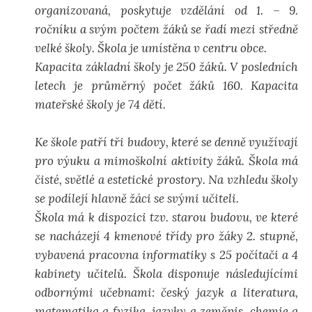
organizovaná, poskytuje vzdělání od 1. – 9.
d
ročníku a svým počtem žáků se řadí mezi středně
velké školy. Škola je umístěna v centru obce.
á
Kapacita základní školy je 250 žáků. V posledních
letech je průměrný počet žáků 160. Kapacita
v
mateřské školy je 74 dětí.
á
Ke škole patří tři budovy, které se denně využívají
pro výuku a mimoškolní aktivity žáků. Škola má
čisté, světlé a estetické prostory. Na vzhledu školy
n
se podílejí hlavně žáci se svými učiteli.
Škola má k dispozici tzv. starou budovu, ve které
í
se nacházejí 4 kmenové třídy pro žáky 2. stupně,
vybavená pracovna informatiky s 25 počítači a 4
kabinety učitelů. Škola disponuje následujícími
odbornými učebnami: český jazyk a literatura,
matematika a fyzika, jazyky a zeměpis, chemie a