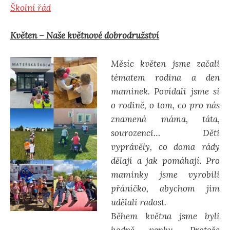
Školní řád
d
Květen – Naše květnové dobrodružství
á
Měsíc květen jsme začali
v
tématem rodina a den
maminek. Povídali jsme si
á
o rodině, o tom, co pro nás
znamená máma, táta,
sourozenci… Děti
n
vyprávěly, co doma rády
dělají a jak pomáhají. Pro
í
maminky jsme vyrobili
přáníčko, abychom jim
udělali radost.
Během května jsme byli
hodně venku. Protože