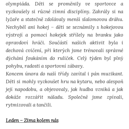
olympiáda. Děti se proměnily ve sportovce a
vyzkoušely si různé zimní disciplíny. Zahrály si na
lyžaře a statečně zdolávaly menší slalomovou dráhu.
Nechyběl ani hokej – děti se seznámily s hokejovou
výstrojí a pomocí hokejek střílely na branku jako
opravdoví hráči. Součástí našich aktivit byla i
dechová cvičení, při kterých jsme trénovali správné
dýchání foukáním do ruliček. Celý týden byl plný
pohybu, radosti a sportovní zábavy.
Koncem února do naší třídy zavítal i pán muzikant.
Děti si mohly vyzkoušet hru na kytaru, nebo alespoň
její napodobu, a objevovaly, jak hudba vzniká a jak
dokáže rozzářit náladu. Společně jsme zpívali,
rytmizovali a tančili.
Leden – Zima kolem nás