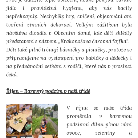
jídlo i pravidelná hygiena, aby nás bacily
nepřekvapily. Nechyběly hry, cvičení, objevování ani
tvoření zimních dekorací. Velkým zážitkem byla
návštěva divadla v Obecním domě, kde děti shlédly
představení s názvem ,,Krakonošova čarovná fajfka”.
Děti také pilně trénují básničky a písničky, protože se
připravujeme na vystoupení pro babičky a dědečky i
na předvánoční setkání s rodiči, které nás v prosinci
čeká.
Říjen – Barevný podzim v naší třídě
V říjnu se naše třída
proměnila v barevnou
podzimní dílnu plnou vůní
ovoce, zeleniny a