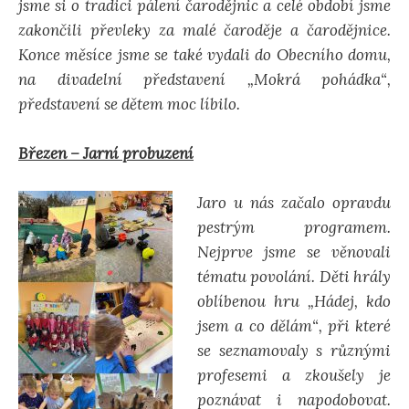
jsme si o tradici pálení čarodějnic a celé období jsme
zakončili převleky za malé čaroděje a čarodějnice.
Konce měsíce jsme se také vydali do Obecního domu,
na divadelní představení „Mokrá pohádka“,
představení se dětem moc líbilo.
Březen – Jarní probuzení
Jaro u nás začalo opravdu
pestrým programem.
Nejprve jsme se věnovali
tématu povolání. Děti hrály
oblíbenou hru „Hádej, kdo
jsem a co dělám“, při které
se seznamovaly s různými
profesemi a zkoušely je
poznávat i napodobovat.