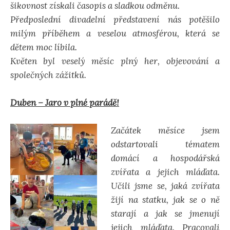
šikovnost získali časopis a sladkou odměnu.
Předposlední divadelní představení nás potěšilo
milým příběhem a veselou atmosférou, která se
dětem moc líbila.
Květen byl veselý měsíc plný her, objevování a
společných zážitků.
Duben – Jaro v plné parádě!
Začátek měsíce jsem
odstartovali tématem
domácí a hospodářská
zvířata a jejich mláďata.
Učili jsme se, jaká zvířata
žijí na statku, jak se o ně
starají a jak se jmenují
jejich mláďata. Pracovali