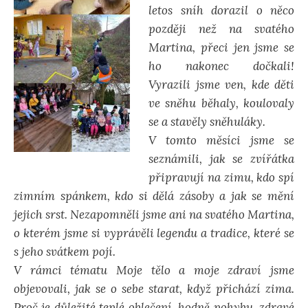
letos sníh dorazil o něco
později než na svatého
Martina, přeci jen jsme se
ho nakonec dočkali!
Vyrazili jsme ven, kde děti
ve sněhu běhaly, koulovaly
se a stavěly sněhuláky.
V tomto měsíci jsme se
seznámili, jak se zvířátka
připravují na zimu, kdo spí
zimním spánkem, kdo si dělá zásoby a jak se mění
jejich srst. Nezapomněli jsme ani na svatého Martina,
o kterém jsme si vyprávěli legendu a tradice, které se
s jeho svátkem pojí.
V rámci tématu Moje tělo a moje zdraví jsme
objevovali, jak se o sebe starat, když přichází zima.
Proč je důležité teplé oblečení, hodně pohybu, zdravé