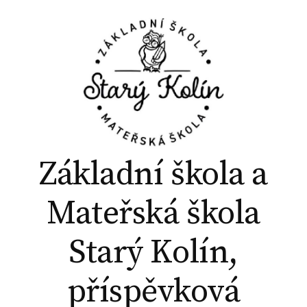
P
ř
e
j
í
t
k
o
b
Základní škola a
s
a
Mateřská škola
h
u
Starý Kolín,
w
e
příspěvková
b
u