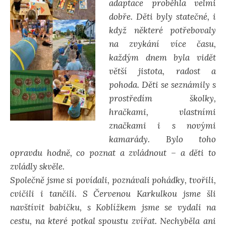
adaptace proběhla velmi
dobře. Děti byly statečné, i
když některé potřebovaly
na zvykání více času,
každým dnem byla vidět
větší jistota, radost a
pohoda. Děti se seznámily s
prostředím školky,
hračkami, vlastními
značkami i s novými
kamarády. Bylo toho
opravdu hodně, co poznat a zvládnout – a děti to
zvládly skvěle.
Společně jsme si povídali, poznávali pohádky, tvořili,
cvičili i tančili. S Červenou Karkulkou jsme šli
navštívit babičku, s Koblížkem jsme se vydali na
cestu, na které potkal spoustu zvířat. Nechyběla ani