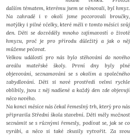
dalším tématem, kterému jsem se věnovali, byl hmyz.
Na zahradě i v okolí jsme pozorovali broučky,
motýlky i pilné včelky, které měli v tomto měsíci svůj
den. Děti se dozvěděly mnoho zajímavostí o životě
hmyzu, proč je pro přírodu důležitý a jak o něj
můžeme pečovat.
Velkou událostí pro nás bylo stěhování do nového
areálu mateřské školy. První dny byly plné
objevování, seznamování se s okolím a společného
zabydlování. Děti si nové prostředí velmi rychle
oblíbily, jsou z něj nadšené a každý den zde objevují
něco nového.
Na konci měsíce nás čekal řemeslný trh, který pro nás
připravila Střední škola stavební. Děti měly možnost
seznámit se s různými řemesly, podívat se, jak se co
vyrábí, a něco si také zkusily vytvořit. Za svou