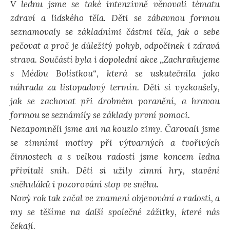
V lednu jsme se také intenzivně věnovali tématu
zdraví a lidského těla. Děti se zábavnou formou
seznamovaly se základními částmi těla, jak o sebe
pečovat a proč je důležitý pohyb, odpočinek i zdravá
strava. Součástí byla i dopolední akce „Zachraňujeme
s Méďou Bolístkou“, která se uskutečnila jako
náhrada za listopadový termín. Děti si vyzkoušely,
jak se zachovat při drobném poranění, a hravou
formou se seznámily se základy první pomoci.
Nezapomněli jsme ani na kouzlo zimy. Čarovali jsme
se zimními motivy při výtvarných a tvořivých
činnostech a s velkou radostí jsme koncem ledna
přivítali sníh. Děti si užily zimní hry, stavění
sněhuláků i pozorování stop ve sněhu.
Nový rok tak začal ve znamení objevování a radosti, a
my se těšíme na další společné zážitky, které nás
čekají.