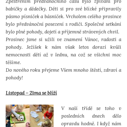
Zpestřením předvánočního času bylo zpívání pro
babičky a dědečky. Děti si pro své blízké připravily
pásmo písniček a básniček. Vrcholem celého prosince
bylo předvánoční posezení s rodiči. Společné setkání
bylo plné pohody, dojetí a příjemně strávených chvil.
Prosinec jsme si užili ve znamení Vánoc, radosti a
pohody. Ježíšek k nám však letos dorazí kvůli
nemocnosti dětí až v lednu, na což se všichni moc
těšíme.
Do nového roku přejeme Všem mnoho štěstí, zdraví a
pohody!
Listopad – Zima se blíží
V naší třídě se toho v
posledních dnech dělo
opravdu hodně. I když nám