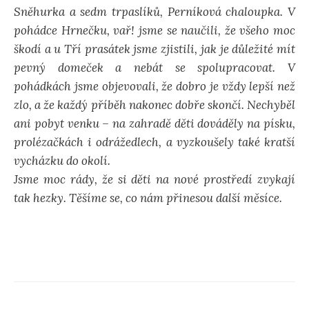
Sněhurka a sedm trpaslíků, Perníková chaloupka. V
pohádce Hrnečku, vař! jsme se naučili, že všeho moc
škodí a u Tří prasátek jsme zjistili, jak je důležité mít
pevný domeček a nebát se spolupracovat. V
pohádkách jsme objevovali, že dobro je vždy lepší než
zlo, a že každý příběh nakonec dobře skončí. Nechyběl
ani pobyt venku – na zahradě děti dováděly na písku,
prolézačkách i odrážedlech, a vyzkoušely také kratší
vycházku do okolí.
Jsme moc rády, že si děti na nové prostředí zvykají
tak hezky. Těšíme se, co nám přinesou další měsíce.