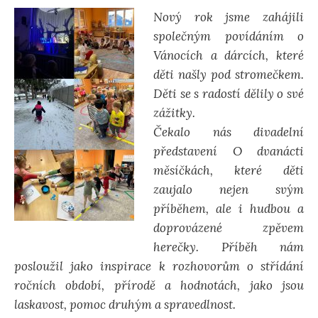
Nový rok jsme zahájili
společným povídáním o
Vánocích a dárcích, které
děti našly pod stromečkem.
Děti se s radostí dělily o své
zážitky.
Čekalo nás divadelní
představení O dvanácti
měsíčkách, které děti
zaujalo nejen svým
příběhem, ale i hudbou a
doprovázené zpěvem
herečky. Příběh nám
posloužil jako inspirace k rozhovorům o střídání
ročních období, přírodě a hodnotách, jako jsou
laskavost, pomoc druhým a spravedlnost.