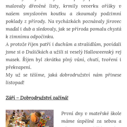
malovaly dřevěné listy, krmily veverku oříšky v
našem smyslovém koutku a zkoumaly podzimní
poklady z přírody. Na vycházkách poznávaly jírovec
maďal i dub a sledovaly, jak se příroda pomalu chystá
k zimnímu odpočinku.
A protože říjen patří i duchům a strašidlům, povídali
jsme si o Dušičkách a užili si veselý Halloweenský rej
masek. Říjen byl zkrátka plný vůní, chutí, tvoření i
překvapení.
My už se těšíme, jaká dobrodružství nám přinese
listopad!
Září – Dobrodružství začíná!
První dny v mateřské škole
máme úspěšně za sebou a