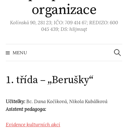
organizace
Kolínská 90, 281 23; IČO: 709 414 67; REDIZO: 600
045 439; DS: h8jmsqt
MENU
V
y
1. třída – „Berušky“
h
Učitelky:
Bc. Dana Kočíková, Nikola Kubálková
l
Asistent pedagoga:
e
Evidence kulturních akcí