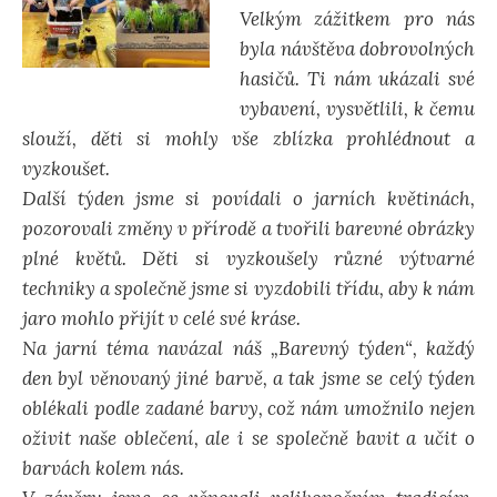
Velkým zážitkem pro nás
byla návštěva dobrovolných
hasičů. Ti nám ukázali své
vybavení, vysvětlili, k čemu
slouží, děti si mohly vše zblízka prohlédnout a
vyzkoušet.
Další týden jsme si povídali o jarních květinách,
pozorovali změny v přírodě a tvořili barevné obrázky
plné květů. Děti si vyzkoušely různé výtvarné
techniky a společně jsme si vyzdobili třídu, aby k nám
jaro mohlo přijít v celé své kráse.
Na jarní téma navázal náš „Barevný týden“, každý
den byl věnovaný jiné barvě, a tak jsme se celý týden
oblékali podle zadané barvy, což nám umožnilo nejen
oživit naše oblečení, ale i se společně bavit a učit o
barvách kolem nás.