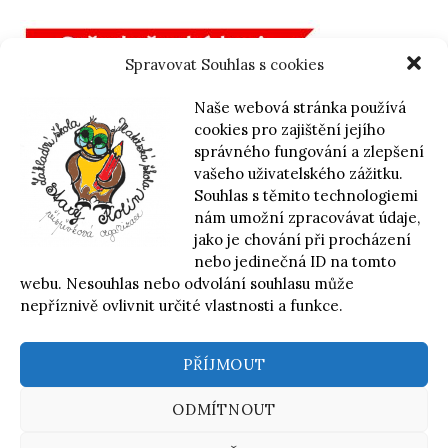
Spravovat Souhlas s cookies
Naše webová stránka používá
cookies pro zajištění jejího
správného fungování a zlepšení
vašeho uživatelského zážitku.
Souhlas s těmito technologiemi
nám umožní zpracovávat údaje,
jako je chování při procházení
nebo jedinečná ID na tomto
webu. Nesouhlas nebo odvolání souhlasu může
nepříznivě ovlivnit určité vlastnosti a funkce.
PŘÍJMOUT
© 2026
Základní škola a Mateřská škola Starý Kolín,
příspěvková organizace
ODMÍTNOUT
|
Používá
WordPress
(v češtině)
Šablona:
Graphy
od