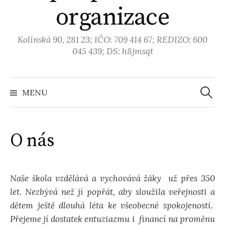
organizace
Kolínská 90, 281 23; IČO: 709 414 67; REDIZO: 600
045 439; DS: h8jmsqt
MENU
V
y
O nás
h
Naše škola vzdělává a vychovává žáky už přes 350
l
let. Nezbývá než jí popřát, aby sloužila veřejnosti a
dětem ještě dlouhá léta ke všeobecné spokojenosti.
e
Přejeme jí dostatek entuziazmu i financí na proměnu