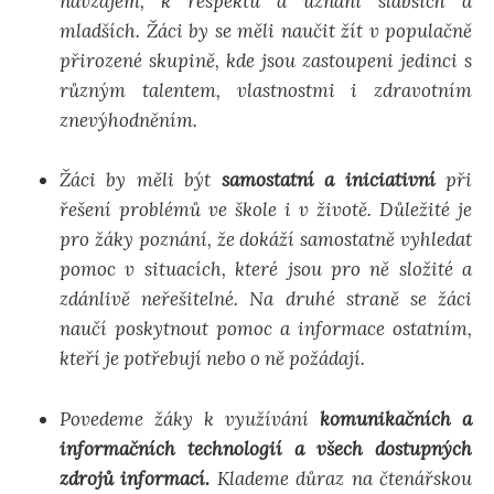
navzájem, k respektu a uznání slabších a
mladších. Žáci by se měli naučit žít v populačně
přirozené skupině, kde jsou zastoupeni jedinci s
různým talentem, vlastnostmi i zdravotním
znevýhodněním.
Žáci by měli být
samostatní
a iniciativní
při
řešení problémů ve škole i v životě. Důležité je
pro žáky poznání, že dokáží samostatně vyhledat
pomoc v situacích, které jsou pro ně složité a
zdánlivě neřešitelné. Na druhé straně se žáci
naučí poskytnout pomoc a informace ostatním,
kteří je potřebují nebo o ně požádají.
Povedeme žáky k využívání
komunikačních a
informačních technologií a všech dostupných
zdrojů informací.
Klademe důraz na čtenářskou