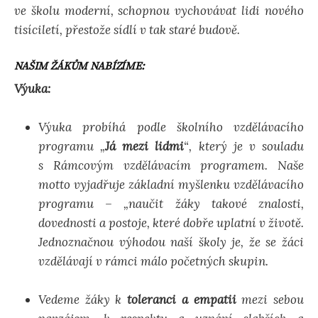
ve školu moderní, schopnou vychovávat lidi nového
d
tisíciletí, přestože sídlí v tak staré budově.
á
NAŠIM ŽÁKŮM NABÍZÍME:
Výuka:
v
Výuka probíhá podle školního vzdělávacího
á
programu „
Já mezi lidmi
“, který je v souladu
s Rámcovým vzdělávacím programem. Naše
n
motto vyjadřuje základní myšlenku vzdělávacího
programu – „naučit žáky takové znalosti,
dovednosti a postoje, které dobře uplatní v životě.
í
Jednoznačnou výhodou naší školy je, že se žáci
vzdělávají v rámci málo početných skupin.
Vedeme žáky k
toleranci a empatii
mezi sebou