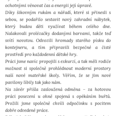
ochotnými věnovat čas a energii její úpravě.
Díky šikovným rukám a nářadí, které si přinesli s
sebou, se podařilo sestavit nový zahradní nábytek,
který budou děti využívat během celého dne.
Nalakovali prolézačky dodanými barvami, takže teď
svítí novotou. Odvozili hromady starého písku do
kontejneru, a tím připravili bezpečné a čisté
prostředí pro každodenní dětské hry.
Práci jsme navíc propojili s exkurzí, a tak měli rodiče
možnost si společně prohlédnout moderní prostory
naší nové mateřské školy. Věřím, že se jim nové
pavilony líbily tak jako nám.
Na závěr přišla zasloužená odměna – za hotovou
práci posezení u ohně spojená s opékáním buřtů.
Prožili jsme společně chvíli odpočinku s pocitem
dobře odvedené práce.