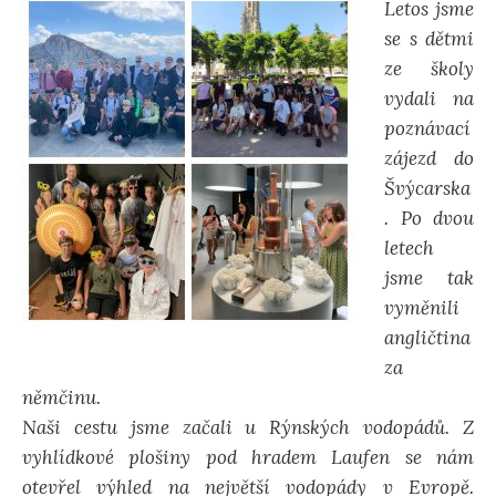
Letos jsme
se s dětmi
ze školy
vydali na
poznávací
zájezd do
Švýcarska
. Po dvou
letech
jsme tak
vyměnili
angličtina
za
němčinu.
Naši cestu jsme začali u Rýnských vodopádů. Z
vyhlídkové plošiny pod hradem Laufen se nám
otevřel výhled na největší vodopády v Evropě.