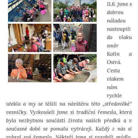
11.6. jsme s
dobrou
náladou
nastoupili
do vlaku
směr
Kolín a
Ostrá.
Cesta
vlakem
nám
rychle
utekla a my se těšili na návštěvu této „středověké“
vesničky. Vyzkoušeli jsme si tradiční řemesla, která
byla nezbytnou součástí života našich předků a v
současné době se pomalu vytrácejí. Každý z nás si
vybral své řemeslo. Někteří jsme si vyrobili mýdlo,