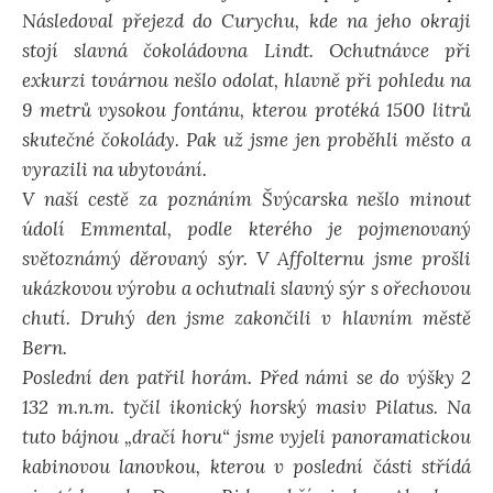
Následoval přejezd do Curychu, kde na jeho okraji
stojí slavná čokoládovna Lindt. Ochutnávce při
exkurzi továrnou nešlo odolat, hlavně při pohledu na
9 metrů vysokou fontánu, kterou protéká 1500 litrů
skutečné čokolády. Pak už jsme jen proběhli město a
vyrazili na ubytování.
V naší cestě za poznáním Švýcarska nešlo minout
údolí Emmental, podle kterého je pojmenovaný
světoznámý děrovaný sýr. V Affolternu jsme prošli
ukázkovou výrobu a ochutnali slavný sýr s ořechovou
chutí. Druhý den jsme zakončili v hlavním městě
Bern.
Poslední den patřil horám. Před námi se do výšky 2
132 m.n.m. tyčil ikonický horský masiv Pilatus. Na
tuto bájnou „dračí horu“ jsme vyjeli panoramatickou
kabinovou lanovkou, kterou v poslední části střídá