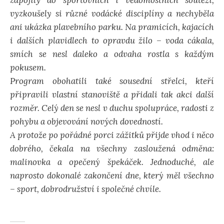
zapojily do sportovních i vědomostních soutěží,
vyzkoušely si různé vodácké disciplíny a nechyběla
ani ukázka plavebního parku. Na pramicích, kajacích
i dalších plavidlech to opravdu žilo – voda cákala,
smích se nesl daleko a odvaha rostla s každým
pokusem.
Program obohatili také sousední střelci, kteří
připravili vlastní stanoviště a přidali tak akci další
rozměr. Celý den se nesl v duchu spolupráce, radosti z
pohybu a objevování nových dovedností.
A protože po pořádné porci zážitků přijde vhod i něco
dobrého, čekala na všechny zasloužená odměna:
malinovka a opečený špekáček. Jednoduché, ale
naprosto dokonalé zakončení dne, který měl všechno
– sport, dobrodružství i společné chvíle.