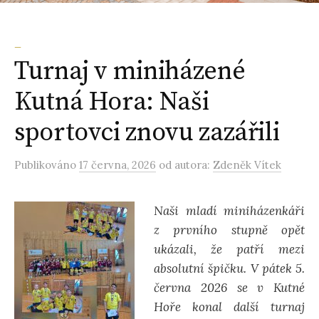
d
_
á
Turnaj v miniházené
Kutná Hora: Naši
v
sportovci znovu zazářili
á
Publikováno
17 června, 2026
od autora:
Zdeněk Vítek
n
Naši mladí miniházenkáři
í
z prvního stupně opět
ukázali, že patří mezi
absolutní špičku. V pátek 5.
června 2026 se v Kutné
Hoře konal další turnaj