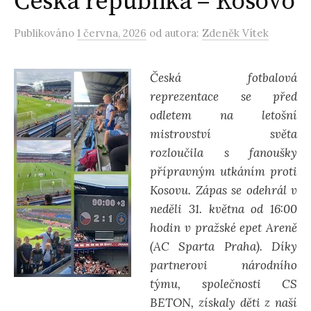
Česká republika – Kosovo
Publikováno
1 června, 2026
od autora:
Zdeněk Vítek
Česká fotbalová
reprezentace se před
odletem na letošní
mistrovství světa
rozloučila s fanoušky
přípravným utkáním proti
Kosovu. Zápas se odehrál v
neděli 31. května od 16:00
hodin v pražské epet Areně
(AC Sparta Praha). Díky
partnerovi národního
týmu, společnosti CS
BETON, získaly děti z naší