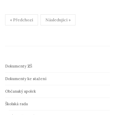
« Předchozí
Následující »
N
a
v
i
Dokumenty ZŠ
g
a
Dokumenty ke stažení
c
Občanský spolek
e
p
Školská rada
r