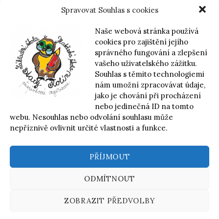
Spravovat Souhlas s cookies
Naše webová stránka používá
cookies pro zajištění jejího
správného fungování a zlepšení
vašeho uživatelského zážitku.
Souhlas s těmito technologiemi
nám umožní zpracovávat údaje,
jako je chování při procházení
nebo jedinečná ID na tomto
webu. Nesouhlas nebo odvolání souhlasu může
nepříznivě ovlivnit určité vlastnosti a funkce.
PŘÍJMOUT
© 2026
Základní škola a Mateřská škola Starý Kolín,
příspěvková organizace
ODMÍTNOUT
|
Používá
WordPress
(v češtině)
Šablona:
Graphy
od
ZOBRAZIT PŘEDVOLBY
Themegraphy