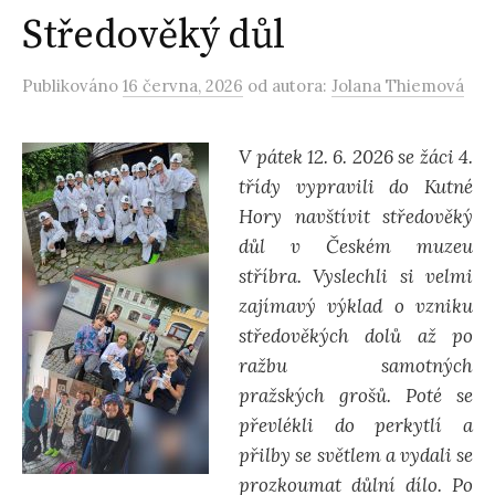
Středověký důl
Publikováno
16 června, 2026
od autora:
Jolana Thiemová
V pátek 12. 6. 2026 se žáci 4.
třídy vypravili do Kutné
Hory navštívit středověký
důl v Českém muzeu
stříbra. Vyslechli si velmi
zajímavý výklad o vzniku
středověkých dolů až po
ražbu samotných
pražských grošů. Poté se
převlékli do perkytlí a
přilby se světlem a vydali se
prozkoumat důlní dílo. Po