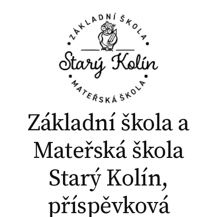
P
ř
e
j
í
t
k
o
b
Základní škola a
s
a
Mateřská škola
h
u
Starý Kolín,
w
e
příspěvková
b
u