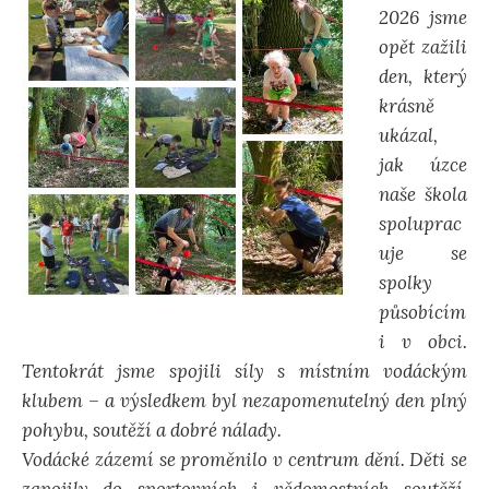
2026 jsme
opět zažili
den, který
krásně
ukázal,
jak úzce
naše škola
spoluprac
uje se
spolky
působícím
i v obci.
Tentokrát jsme spojili síly s místním vodáckým
klubem – a výsledkem byl nezapomenutelný den plný
pohybu, soutěží a dobré nálady.
Vodácké zázemí se proměnilo v centrum dění. Děti se