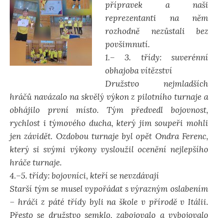
přípravek a naši
reprezentanti na něm
rozhodně nezůstali bez
povšimnutí.
1.– 3. třídy: suverénní
obhajoba vítězství
Družstvo nejmladších
hráčů navázalo na skvělý výkon z pilotního turnaje a
obhájilo první místo. Tým předvedl bojovnost,
rychlost i týmového ducha, který jim soupeři mohli
jen závidět. Ozdobou turnaje byl opět Ondra Ferenc,
který si svými výkony vysloužil ocenění nejlepšího
hráče turnaje.
4.–5. třídy: bojovníci, kteří se nevzdávají
Starší tým se musel vypořádat s výrazným oslabením
– hráči z páté třídy byli na škole v přírodě v Itálii.
Přesto se družstvo semklo, zabojovalo a vybojovalo