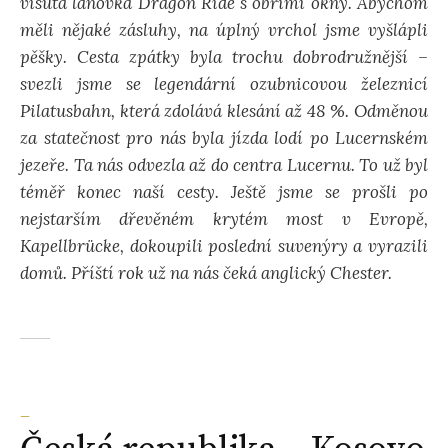
visutá lanovka Dragon Ride s obřími okny. Abychom
měli nějaké zásluhy, na úplný vrchol jsme vyšlápli
pěšky. Cesta zpátky byla trochu dobrodružnější –
svezli jsme se legendární ozubnicovou železnicí
Pilatusbahn, která zdolává klesání až 48 %. Odměnou
za statečnost pro nás byla jízda lodí po Lucernském
jezeře. Ta nás odvezla až do centra Lucernu. To už byl
téměř konec naší cesty. Ještě jsme se prošli po
nejstarším dřevěném krytém most v Evropě,
Kapellbrücke, dokoupili poslední suvenýry a vyrazili
domů. Příští rok už na nás čeká anglický Chester.
_