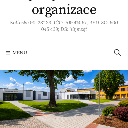
organizace
Kolínská 90, 281 23; IČO: 709 414 67; REDIZO: 600
045 439; DS: h8jmsqt
MENU
V
y
h
l
e