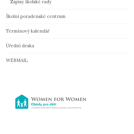
Zápisy školské rady
o
Školní poradenské centrum
p
ř
Termínový kalendář
í
Úřední deska
s
p
WEBMAIL
ě
v
k
y