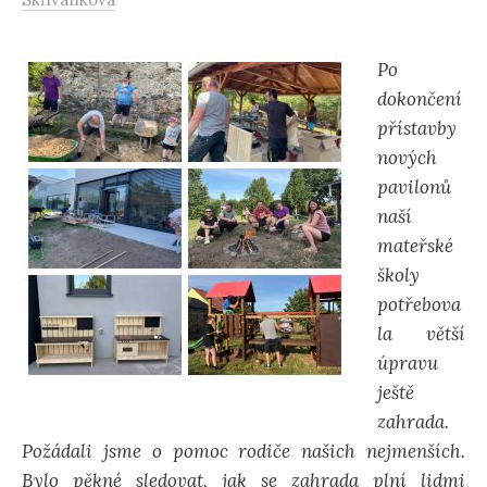
Po
dokončení
přístavby
nových
pavilonů
naší
mateřské
školy
potřebova
la větší
úpravu
ještě
zahrada.
Požádali jsme o pomoc rodiče našich nejmenších.
Bylo pěkné sledovat, jak se zahrada plní lidmi