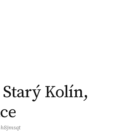
 Starý Kolín,
ace
: h8jmsqt