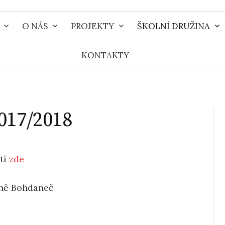
O NÁS
PROJEKTY
ŠKOLNÍ DRUŽINA
KONTAKTY
017/2018
utí
zde
ázně Bohdaneč