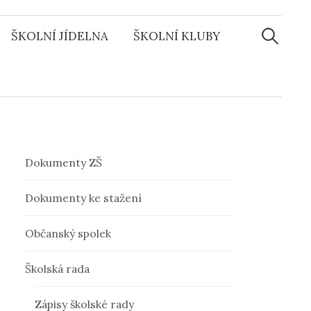
ŠKOLNÍ JÍDELNA
ŠKOLNÍ KLUBY
V
y
h
l
Dokumenty ZŠ
e
Dokumenty ke stažení
Občanský spolek
d
Školská rada
á
Zápisy školské rady