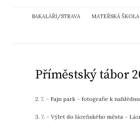
u
BAKALÁŘI/STRAVA
MATEŘSKÁ ŠKOLA
Příměstský tábor 2
2. 7. – Fajn park – fotografie k nahlédn
3. 7. – Výlet do lázeňského města – L