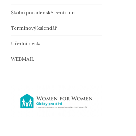
v
Školní poradenské centrum
á
Termínový kalendář
n
Úřední deska
í
WEBMAIL